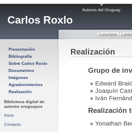
Autores del Uruguay
Carlos Roxlo
Presentación
Realización
Bibliografía
Sobre Carlos Roxlo
Grupo de inv
Documentos
Imágenes
Edward Brai
Agradecimientos
Joaquín Cast
Realización
Iván Fernán
Biblioteca digital de
autores uruguayos
Realización 
Inicio
Yonathan Ben
Contacto