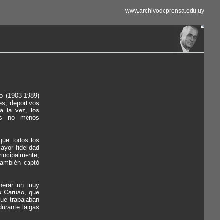
www.archivodeprensa.edu.uy
o (1903-1989)
es, deportivos
a la vez, los
ias no menos
 que todos los
ayor fidelidad
rincipalmente,
también captó
nerar un muy
o Caruso, que
que trabajaban
durante largas