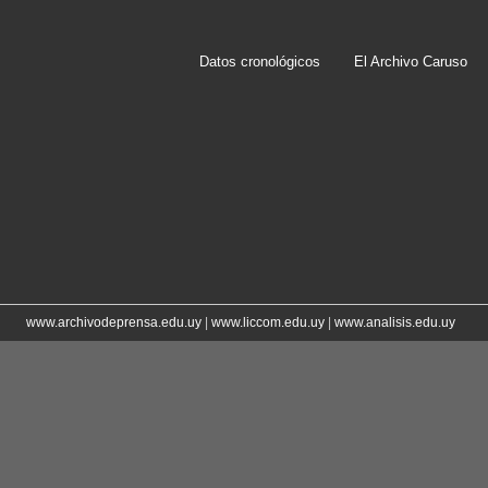
Datos cronológicos
El Archivo Caruso
www.archivodeprensa.edu.uy
|
www.liccom.edu.uy
|
www.analisis.edu.uy