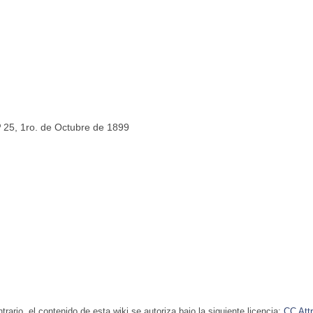
º 25, 1ro. de Octubre de 1899
rario, el contenido de esta wiki se autoriza bajo la siguiente licencia:
CC Attr