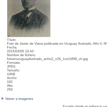
Título:
Foto de Javier de Viana publicada en Uruguay Ilustrado, Año II, N
Fecha:
2015/03/05 10:43
Nombre de fichero:
fotoenuruguayilustrado_anho2_n25_1oct1899_ch.jpg
Formato:
JPEG
Tamaño:
10KB
Ancho:
182
Alto:
250
Volver a imagenes
Excepto donde se indique lo cont